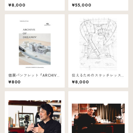
レッスン
バ）
¥8,000
¥55,000
個展パンフレット『ARCHIVE
伝えるためのスケッチレッス
OF DREAMIN’』
ン
¥800
¥8,000