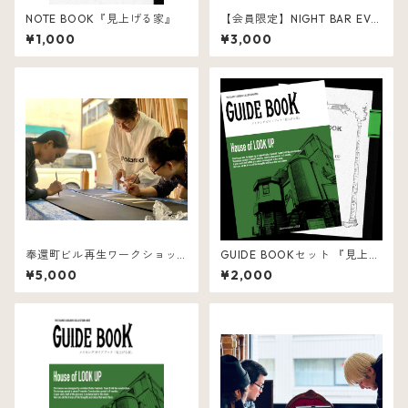
NOTE BOOK『見上げる家』
【会員限定】NIGHT BAR EVE
NT「夜の枕」
¥1,000
¥3,000
奉還町ビル再生ワークショッ
GUIDE BOOKセット 『見上げ
プ
る家』
¥5,000
¥2,000