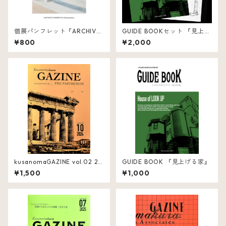
個展パンフレット『ARCHIVE
GUIDE BOOKセット 『見上げ
OF DREAMIN’』
る家』
¥800
¥2,000
kusanomaGAZINE vol.02 20
GUIDE BOOK 『見上げる家』
24年10月号
¥1,500
¥1,000